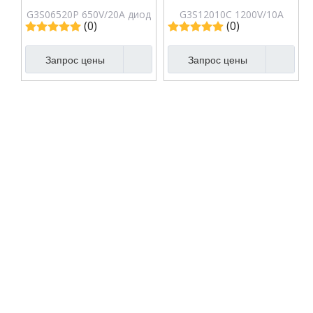
G3S06520P 650V/20A диод
G3S12010C 1200V/10A
(0)
(0)
Шоттки из карбида
Силовой барьер
кремния
Кремниевый карбидный
Запрос цены
Запрос цены
диод Шоттки