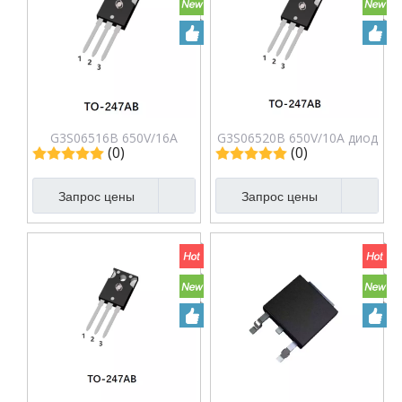
G3S06516B 650V/16A
G3S06520B 650V/10A диод
(0)
(0)
Силовой барьер Карбид
Шоттки из карбида
кремния Диод Шоттки
кремния
Запрос цены
Запрос цены