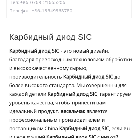
Тел: +86-0769-21665206
Телефон: +86-13549368780
Карбидный диод SIC
Карбидный диод SIC
- это новый дизайн,
благодаря превосходным технологиям обработки
и высококачественному сырью,
производительность
Карбидный диод SIC
до
более высокого стандарта. Мы совершенны для
каждой детали
Карбидный диод SIC
, гарантируем
уровень качества, чтобы принести вам
идеальный продукт.
весельчак
является
профессиональным производителем и
поставщиком China
Карбидный диод SIC
, если вы
ищете лучший
Карбидный диод SIC
с низкой