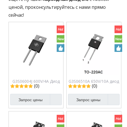
ценой, проконсультируйтесь с нами прямо
сейчас!
G3S06004J 600V/4A Диод
G3S06510A 650V/10A диод
(0)
(0)
Шоттки из карбида
Шоттки из карбида
кремния
кремния
Запрос цены
Запрос цены