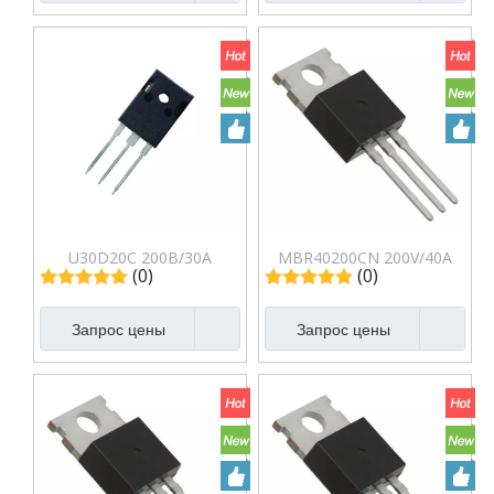
U30D20C 200В/30А
MBR40200CN 200V/40A
(0)
(0)
Сверхбыстрые
Выпрямители Диод
выпрямители Диод
Шоттки
Запрос цены
Запрос цены
Шоттки