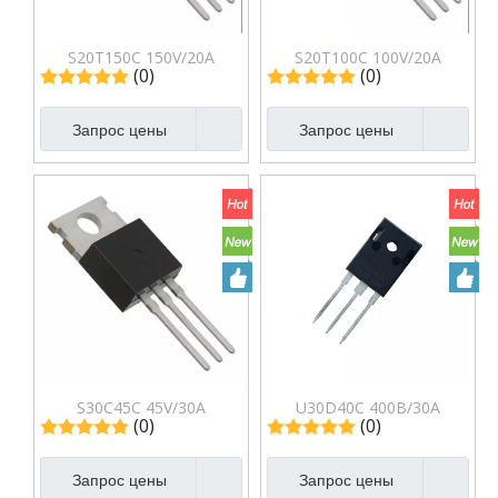
S20T150C 150V/20A
S20T100C 100V/20A
(0)
(0)
Выпрямители Low VF
Выпрямители Low VF
Диод Шоттки
Диод Шоттки
Запрос цены
Запрос цены
S30C45C 45V/30A
U30D40C 400В/30А
(0)
(0)
Выпрямители Диод
Сверхбыстрые
Шоттки
выпрямители Диод
Запрос цены
Запрос цены
Шоттки