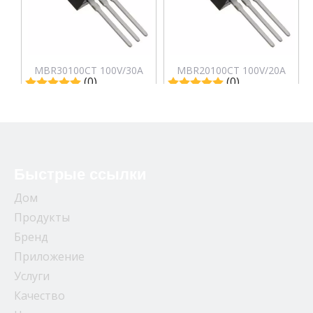
MBR30100CT 100V/30A
MBR20100CT 100V/20A
(0)
(0)
Выпрямители Диод
Выпрямители Диод
Шоттки
Шоттки
Запрос цены
Запрос цены
Быстрые ссылки
Дом
Продукты
Бренд
Приложение
Услуги
Качество