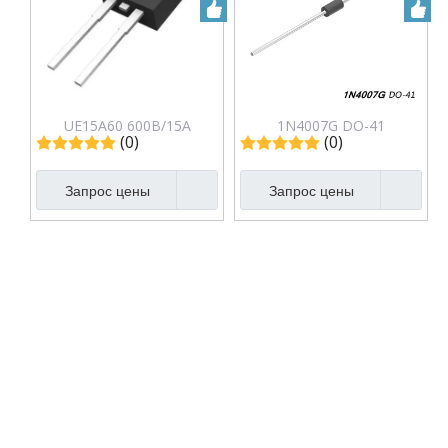
UE15A60 600В/15А
1N4007G DO-41
(0)
(0)
Диодный выпрямитель с
Стеклянный
быстрым
пассивированный
Запрос цены
Запрос цены
восстановлением
выпрямительный диод