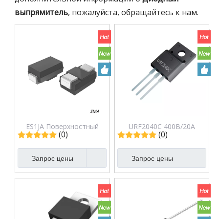
выпрямитель
, пожалуйста, обращайтесь к нам.
ES1JA Поверхностный
URF2040C 400В/20А
(0)
(0)
сверхбыстродействующий
Диодный выпрямитель с
диодный выпрямитель с
быстрым
Запрос цены
Запрос цены
пассивированным
восстановлением
стеклом и быстрым
восстановлением